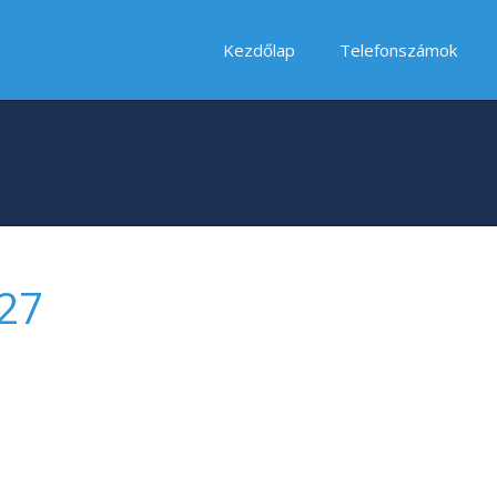
Kezdőlap
Telefonszámok
.27