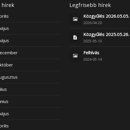
 hírek
Legfrisebb hírek
rilis
Közgyűlés 2026.05.05.
2026-04-20
ájus
Közgyűlés 2025.05.26.
ájus
2025-05-13
december
Felhívás
2024-05-14
któber
ugusztus
lius
únius
ájus
rilis