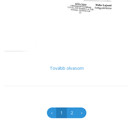
Tovább olvasom
‹
1
2
›