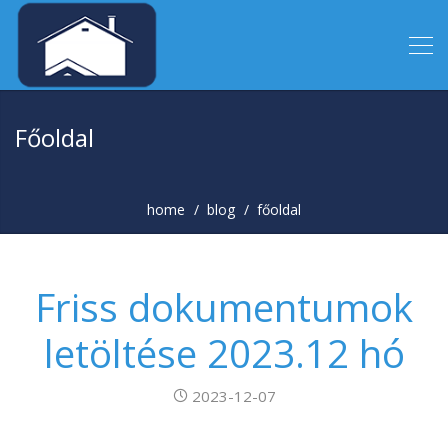
Főoldal
home
blog
főoldal
Friss dokumentumok
letöltése 2023.12 hó
2023-12-07